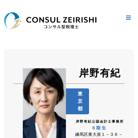
Skip
Just another
to
WordPress site
content
コンサル型税理士 顧客の売上
に貢献するコンサルタント認
定を受けた全国の税理士リス
岸野有紀
ト 地元の認定税理士に相談し
東
よう
京
都
岸野有紀公認会計士事務所
8期生
練馬区東大泉１－３６－