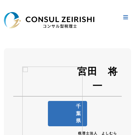
Skip
Just another
to
WordPress site
content
コンサル型税理士 顧客の売上
に貢献するコンサルタント認
定を受けた全国の税理士リス
宮田 将
ト 地元の認定税理士に相談し
一
よう
千
葉
県
税理士法人 よしむら